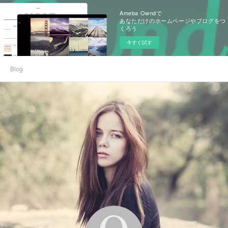
Ameba Owndで
あなただけのホームページやブログをつ
くろう
今すぐ試す
Blog